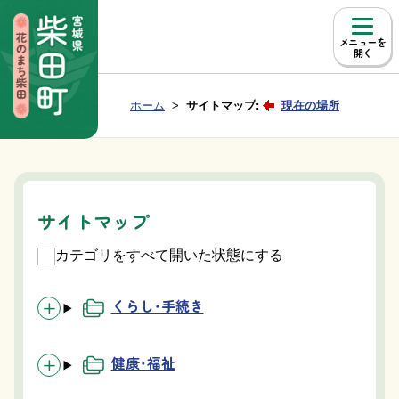
本文へ移動
メニュー
Group NAV
現在位置：
ホーム
サイトマップ:
現在の場所
BreadCrumb
サイトマップ
カテゴリをすべて開いた状態にする
くらし・手続き
健康・福祉